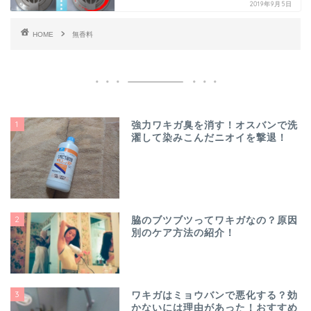
2019年9月5日
HOME
無香料
1
強力ワキガ臭を消す！オスバンで洗
濯して染みこんだニオイを撃退！
2
脇のブツブツってワキガなの？原因
別のケア方法の紹介！
3
ワキガはミョウバンで悪化する？効
かないには理由があった！おすすめ