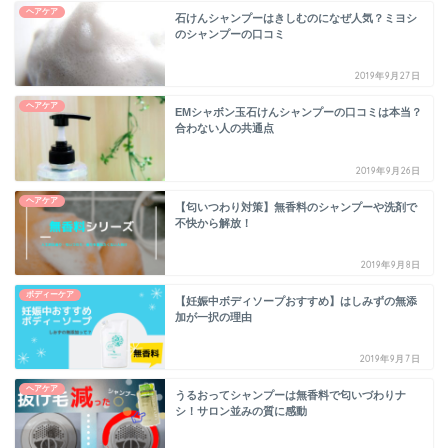
ヘアケア
石けんシャンプーはきしむのになぜ人気？ミヨシ
のシャンプーの口コミ
2019年9月27日
ヘアケア
EMシャボン玉石けんシャンプーの口コミは本当？
合わない人の共通点
2019年9月26日
ヘアケア
【匂いつわり対策】無香料のシャンプーや洗剤で
不快から解放！
2019年9月8日
ボディーケア
【妊娠中ボディソープおすすめ】はしみずの無添
加が一択の理由
2019年9月7日
ヘアケア
うるおってシャンプーは無香料で匂いづわりナ
シ！サロン並みの質に感動