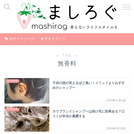
ボディーソープ
デオドラント
― TAG ―
無香料
ヘアケア
子供の頭が笑えるほど臭い！メリットよりおすす
めのシャンプー
2019年10月2日
ヘアケア
カウブランドシャンプーは抜け毛に効果ある？口
コミが本当か暴露する
2019年9月29日