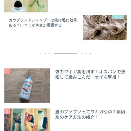
カウブランドシャンプーは抜け毛に効果
ある？口コミが本当か暴露する
1
強力ワキガ臭を消す！オスバンで洗
濯して染みこんだニオイを撃退！
2
脇のブツブツってワキガなの？原因
別のケア方法の紹介！