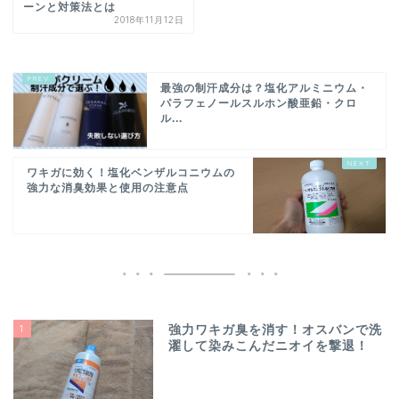
ーンと対策法とは
2018年11月12日
最強の制汗成分は？塩化アルミニウム・
パラフェノールスルホン酸亜鉛・クロ
ル...
ワキガに効く！塩化ベンザルコニウムの
強力な消臭効果と使用の注意点
1
強力ワキガ臭を消す！オスバンで洗
濯して染みこんだニオイを撃退！