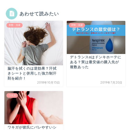
あわせて読みたい
衣類・洗濯
衣類・洗濯
デトランスαはドンキホーテに
ある？実は最安値の購入先が
複数あった
脇汗を拭くのは逆効果？汗拭
きシートと併用した強力制汗
剤を紹介！
2018年10月15日
2019年7月20日
ワキガ
ワキガが彼氏にバレやすいシ