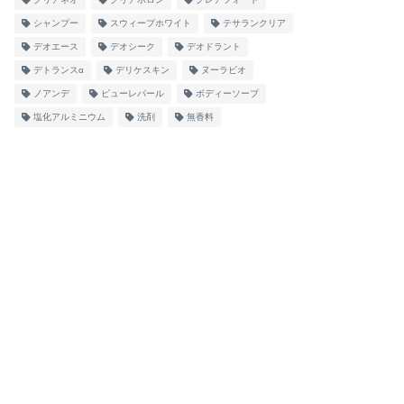
シャンプー
スウィープホワイト
テサランクリア
デオエース
デオシーク
デオドラント
デトランスα
デリケスキン
ヌーラビオ
ノアンデ
ピューレパール
ボディーソープ
塩化アルミニウム
洗剤
無香料