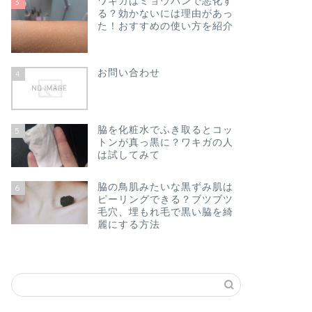
ワキガはミョウバンで悪化す
3
る？効かないには理由があっ
た！おすすめの使い方を紹介
お問い合わせ
4
脇を化粧水でふき取るとコッ
5
トンが真っ黒に？ワキガの人
は試してみて
脇の鳥肌みたいな黒ずみ肌は
6
ピーリングできる？ブツブツ
毛穴、埋もれ毛で黒い脇を綺
麗にする方法