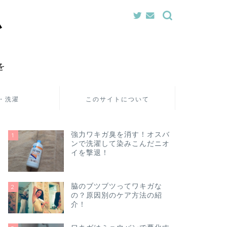
・洗濯
このサイトについて
強力ワキガ臭を消す！オスバ
1
ンで洗濯して染みこんだニオ
イを撃退！
脇のブツブツってワキガな
2
の？原因別のケア方法の紹
介！